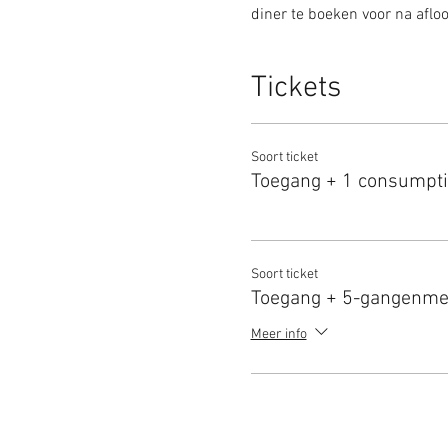
diner te boeken voor na aflo
Tickets
Soort ticket
Toegang + 1 consumpt
Soort ticket
Toegang + 5-gangenm
Meer info