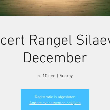
cert Rangel Silae
December
zo 10 dec
  |  
Venray
Registratie is afgesloten
Andere evenementen bekijken