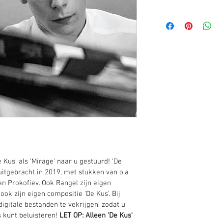
 Kus' als 'Mirage' naar u gestuurd! 'De 
uitgebracht in 2019, met stukken van o.a 
n Prokofiev. Ook Rangel zijn eigen 
ok zijn eigen compositie 'De Kus'. Bij 
igitale bestanden te vekrijgen, zodat u 
kunt beluisteren! 
LET OP: Alleen 'De Kus' 