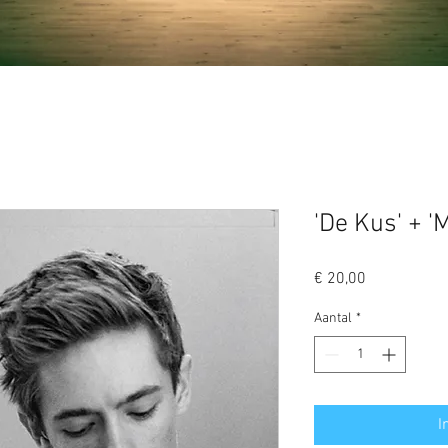
'De Kus' + '
Prijs
€ 20,00
Aantal
*
I