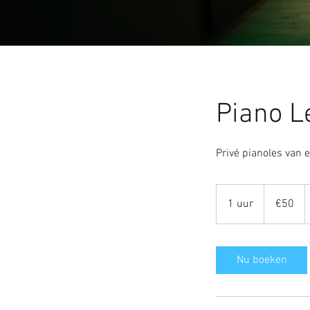
Piano Le
Privé pianoles van 
€50
1 uur
1
€50
u
u
Nu boeken