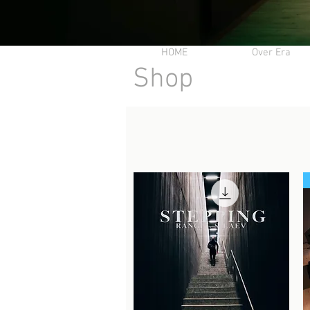
HOME
Over Era
Shop